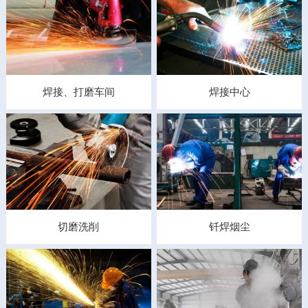
焊接、打磨车间
焊接中心
切磨洗削
钎焊烟尘