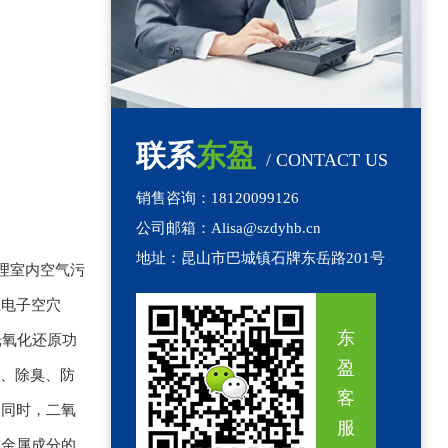
联系
东盈
/ CONTACT US
销售咨询：18120099126
公司邮箱：Alisa@szdyhb.cn
地址：昆山市巴城镇石牌东岳路201号
理室内空气污
生电子空穴
东
光氧化还原功
盈
菌、除臭、防
客
。同时，二氧
服
重金属成分的