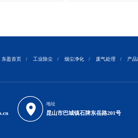
当前的行业实际，科学制定排
切割平台净化器，金属焊接打磨
放标准，...
东盈首页
/
工业除尘
/
烟尘净化
/
废气处理
/
产品
地址
b.cn
昆山市巴城镇石牌东岳路201号